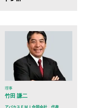
​理事
竹田 謙二
アバカスＥＭＩ合同会社 代表